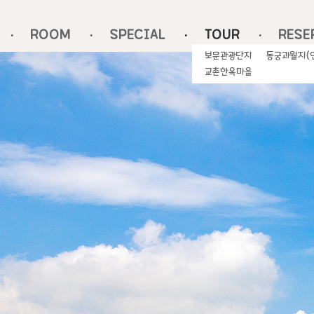
ROOM
SPECIAL
TOUR
RESE
보문관광단지
동궁과월지(
교촌한옥마을