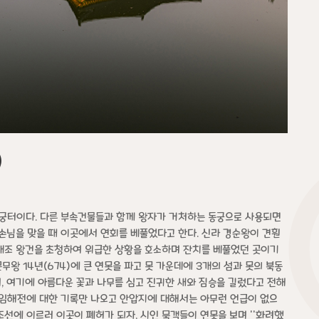
)
별궁터이다. 다른 부속건물들과 함께 왕자가 거처하는 동궁으로 사용되면
 손님을 맞을 때 이곳에서 연회를 베풀었다고 한다. 신라 경순왕이 견훤
려 태조 왕건을 초청하여 위급한 상황을 호소하며 잔치를 베풀었던 곳이기
문무왕 14년(674)에 큰 연못을 파고 못 가운데에 3개의 섬과 못의 북동
, 여기에 아름다운 꽃과 나무를 심고 진귀한 새와 짐승을 길렀다고 전해
 임해전에 대한 기록만 나오고 안압지에 대해서는 아무런 언급이 없으
 조선에 이르러 이곳이 폐허가 되자, 시인 묵객들이 연못을 보며 ''화려했