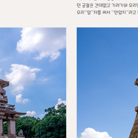
던 궁궐은 간데없고 기러기와 오리만 
오리''압''자를 써서 ''안압지''라고