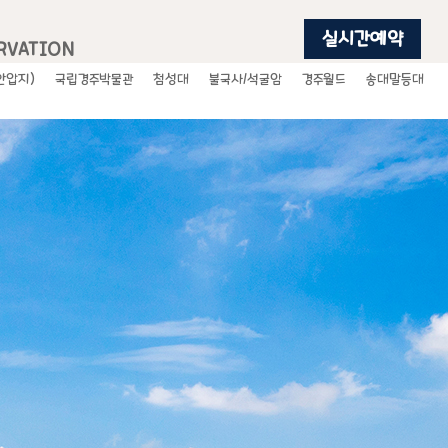
실시간예약
RVATION
안압지)
국립경주박물관
첨성대
불국사/석굴암
경주월드
송대말등대