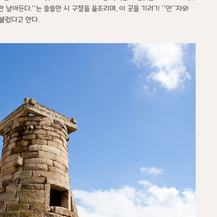
날아든다.''는 쓸쓸한 시 구절을 읊조리며, 이 곳을 기러기 ''안''자와
 불렀다고 한다.